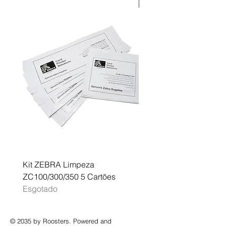
Desconto
Kit ZEBRA Limpeza
Multifunções BROTHER 
ZC100/300/350 5 Cartões
Profissional A3 MFC-J
Esgotado
Esgotado
© 2035 by Roosters. Powered and