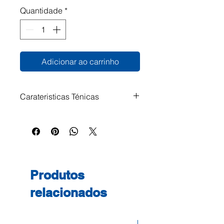
Quantidade
*
Adicionar ao carrinho
Carateristicas Ténicas
Alta gramagem. Cola-se com
facilidade com qualquer tipo de
cola Ideal para trabalhos
manuais Certificação FSC
Produtos
relacionados