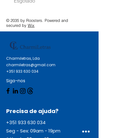
Esgotado
Esgotado
© 2035 by Roosters. Powered and
secured by
Wix
Charmiletras, Lda
charmiletras@gmail.com
+351 933 630 034
Siga-nos
Precisa de ajuda?
+351 933 630 034
Seg - Sex: 09am - 19pm