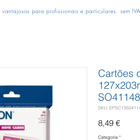
 vantajosos para profissionais e particulares. sem IVA
Cartões d
127x203
SO41148
SKU: EPSC13S0411
Preç
8,49 €
Categoria
*