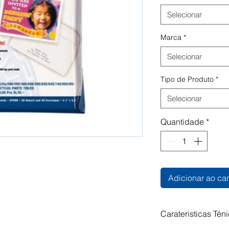
Selecionar
Marca
*
Selecionar
Tipo de Produto
*
Selecionar
Quantidade
*
Adicionar ao car
Carateristicas Tén