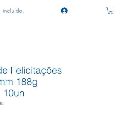
 incluído.
e Felicitações
mm 188g
 10un
48
o