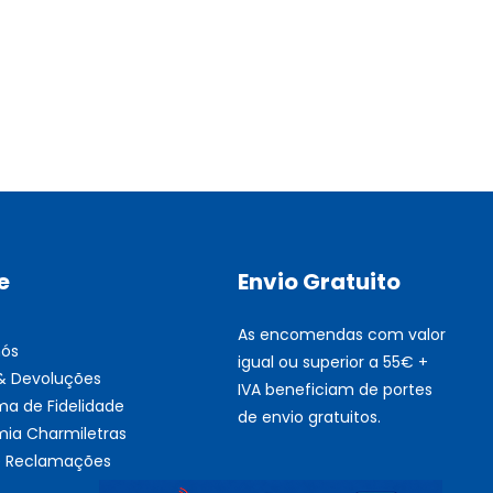
Multifunções BROTHER Tint
Esgotado
e
Envio Gratuito
As encomendas com valor
nós
igual ou superior a 55€ +
 & Devoluções
IVA beneficiam de portes
ma de Fidelidade
de envio gratuitos.
ia Charmiletras
de Reclamações