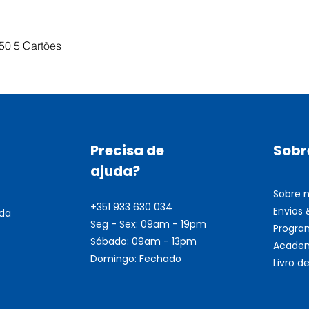
Visualização rápida
50 5 Cartões
Precisa de
Sobr
ajuda?
Sobre 
+351 933 630 034
Envios
nda
Seg - Sex: 09am - 19pm
Progra
Sábado: 09am - 13pm
Academ
Domingo: Fechado
Livro 