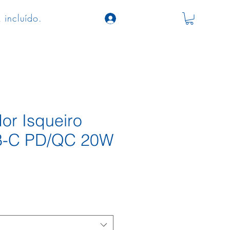
 incluído.
or Isqueiro
B-C PD/QC 20W
ço