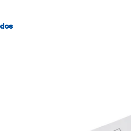
à velocidade máxi
optimizada. Isto p
dispositivo móvel 
ados
utilizado novam
POTENTE Perfeito
elevada potência 
dispositivos a alt
minutos, ideal par
geração. A tecnol
um carregamento 
SUPORTA QUALC
2.0/3.0 Garantia 
Power-Delivery alt
reconhece automat
conectados para 
eficiente. Conjunt
carregamento segu
sobrecarga, sobrec