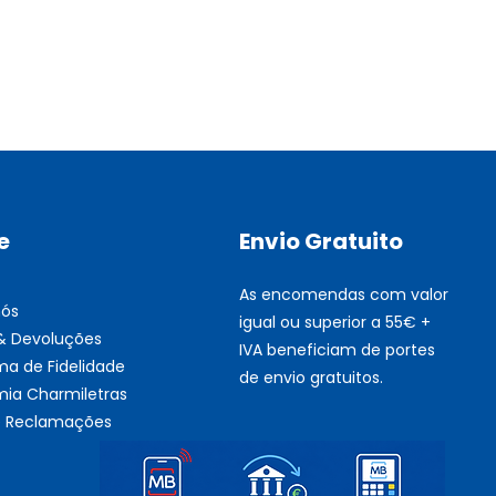
Multifunções BROTHER Tint
Esgotado
e
Envio Gratuito
As encomendas com valor
nós
igual ou superior a 55€ +
 & Devoluções
IVA beneficiam de portes
ma de Fidelidade
de envio gratuitos.
ia Charmiletras
de Reclamações