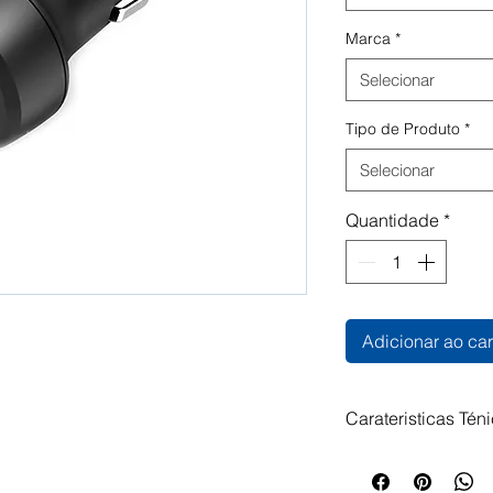
Marca
*
Selecionar
Tipo de Produto
*
Selecionar
Quantidade
*
Adicionar ao car
Carateristicas Tén
Abasteça os seus 
energia mesmo en