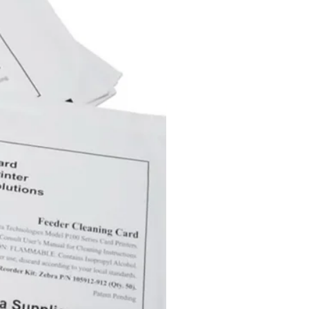
ica. O processo de
izado preserva a bateria e
vida útil. Ligação: Ficha de
r USB-C Portas USB: 1 Gama
ada de/para: 12-24 V Tensão de
saída: 5V / 3A, 9V / 2,22A, 12V
de saída máxima: 20W