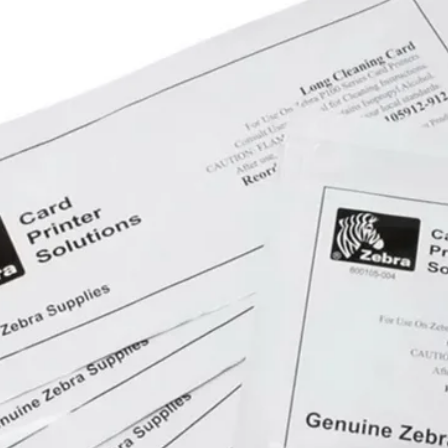
com proteção térm
carregamento otim
prolonga, assim, a 
isqueiro, conecto
de tensão de entr
saída/Corrente de 
/ 1,67A Potência 