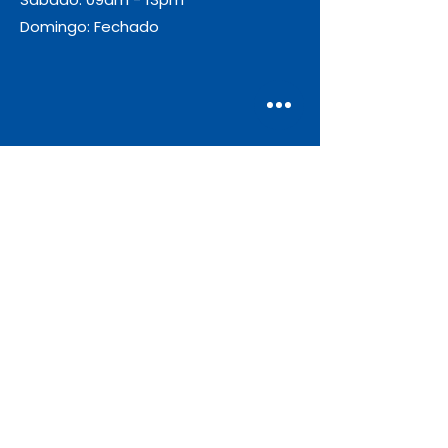
Domingo: Fechado
Envio
Gratuito
As encomendas com valor igual ou
superior a 55€ + IVA beneficiam de
portes de envio gratuitos.
Apoio ao Cliente