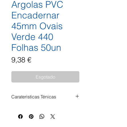
Argolas PVC
Encadernar
45mm Ovais
Verde 440
Folhas 50un
Preço
9,38 €
Esgotado
Carateristicas Ténicas
As argolas dão um acabamento
de qualidade profissional às
suas encadernações. Argolas