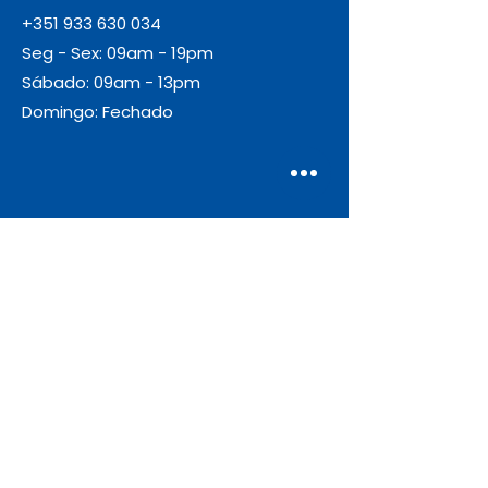
+351 933 630 034
Seg - Sex: 09am - 19pm
Sábado: 09am - 13pm
Domingo: Fechado
Envio
Gratuito
As encomendas com valor igual ou
superior a 55€ + IVA beneficiam de
portes de envio gratuitos.