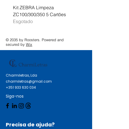
Kit ZEBRA Limpeza
Multifunções BROTHER 
ZC100/300/350 5 Cartões
Profissional A3 MFC-J
Esgotado
Esgotado
© 2035 by Roosters. Powered and
secured by
Wix
Charmiletras, Lda
charmiletras@gmail.com
+351 933 630 034
Siga-nos
Precisa de ajuda?