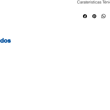
Carateristicas Tén
As argolas dão u
profissional às s
com 25mm Cor: Ve
ados