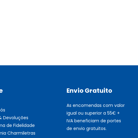
Multifunções BROTHER Tint
Esgotado
e
Envio Gratuito
As encomendas com valor
nós
igual ou superior a 55€ +
 & Devoluções
IVA beneficiam de portes
ma de Fidelidade
de envio gratuitos.
ia Charmiletras