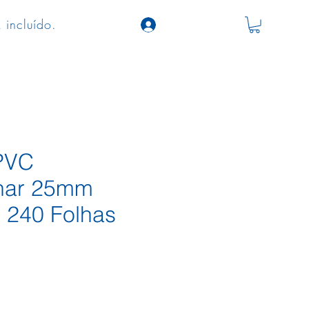
 incluído.
PVC
nar 25mm
 240 Folhas
o