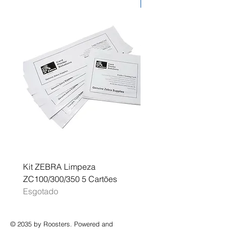
Desconto
Kit ZEBRA Limpeza
Multifunções BROTHER 
ZC100/300/350 5 Cartões
Profissional A3 MFC-J
Esgotado
Esgotado
© 2035 by Roosters. Powered and