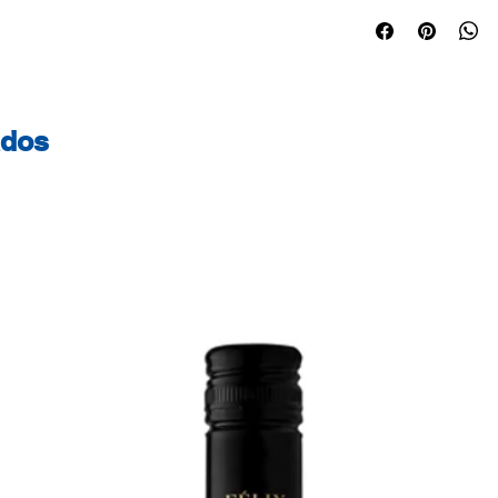
Agrafo galvanizad
com película prote
oxidação Indicado
utilizem o agrafo n
Espessura: 6mm Ca
ados
Quantidade: 5.000