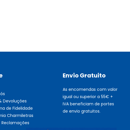
Fusor Xerox 115R00120
Esgotado
e
Envio Gratuito
As encomendas com valor
nós
igual ou superior a 55€ +
 & Devoluções
IVA beneficiam de portes
ma de Fidelidade
de envio gratuitos.
ia Charmiletras
de Reclamações