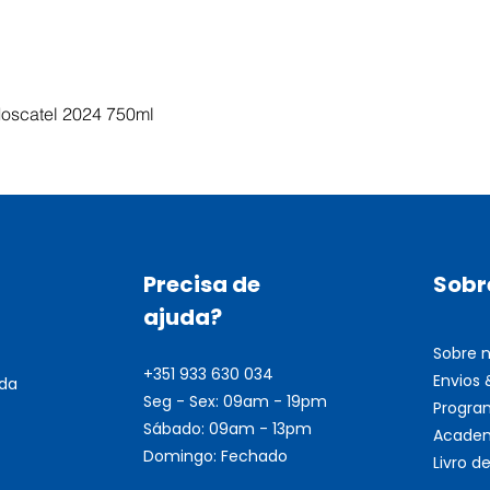
Visualização rápida
Moscatel 2024 750ml
Precisa de
Sobr
ajuda?
Sobre 
+351 933 630 034
Envios
nda
Seg - Sex: 09am - 19pm
Progra
Sábado: 09am - 13pm
Academ
Domingo: Fechado
Livro 