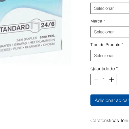
Selecionar
Marca
*
Selecionar
Tipo de Produto
*
Selecionar
Quantidade
*
Adicionar ao car
Carateristicas Tén