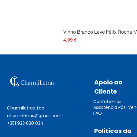
Vinho Branco Leve Félix Rocha 
Preço
4,99 €
Apoio ao
Cliente
Contate-nos
Assistência Pós-Ve
Charmiletras, Lda
FAQ
charmiletras@gmail.com
+351 933 630 034
Politicas da