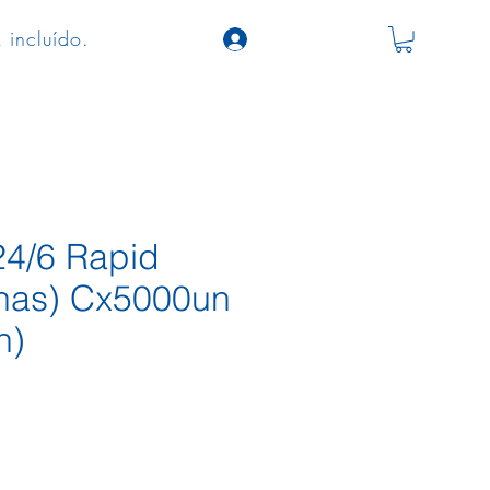
 incluído.
24/6 Rapid
lhas) Cx5000un
n)
o