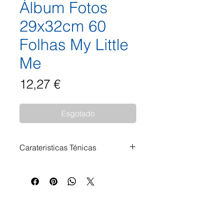
Álbum Fotos
29x32cm 60
Folhas My Little
Me
Preço
12,27 €
Esgotado
Carateristicas Ténicas
Com este álbum de livros, não só
arquiva as suas fotografias, como
também pode desenhar o álbum
de forma criativa. Mais do que
apenas colar fotografias: As