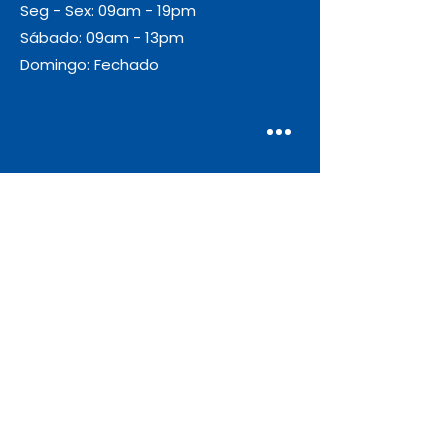
Seg - Sex: 09am - 19pm
Sábado: 09am - 13pm
Domingo: Fechado
Envio
Gratuito
As encomendas com valor igual ou
superior a 55€ + IVA beneficiam de
portes de envio gratuitos.