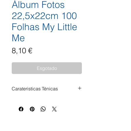
Álbum Fotos
22,5x22cm 100
Folhas My Little
Me
Preço
8,10 €
Esgotado
Carateristicas Ténicas
Com este álbum de notas, pode
arquivar as suas fotografias de
forma clara e rápida e ter espaço
para pequenas anotações O
campo de notas proporciona