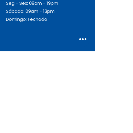
Seg - Sex: 09am - 19pm
Sábado: 09am - 13pm
Domingo: Fechado
Envio
Gratuito
As encomendas com valor igual ou
superior a 55€ + IVA beneficiam de
portes de envio gratuitos.