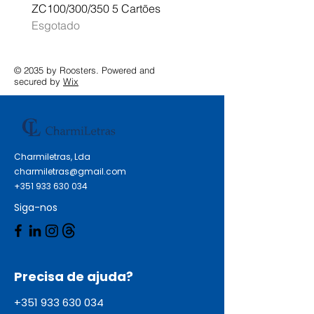
ZC100/300/350 5 Cartões
Profissional A3 MFC-J
Esgotado
Esgotado
© 2035 by Roosters. Powered and
secured by
Wix
Charmiletras, Lda
charmiletras@gmail.com
+351 933 630 034
Siga-nos
Precisa de ajuda?
+351 933 630 034