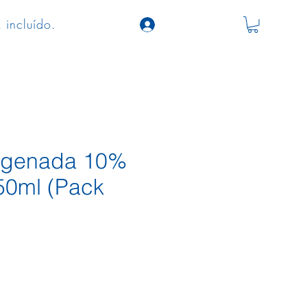
 incluído.
igenada 10%
250ml (Pack
o