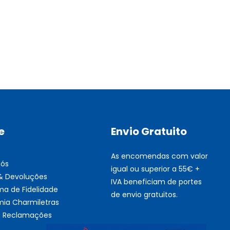
Multifunções BROTHER Tint
Esgotado
e
Envio Gratuito
As encomendas com valor
nós
igual ou superior a 55€ +
 & Devoluções
IVA beneficiam de portes
ma de Fidelidade
de envio gratuitos.
ia Charmiletras
de Reclamações