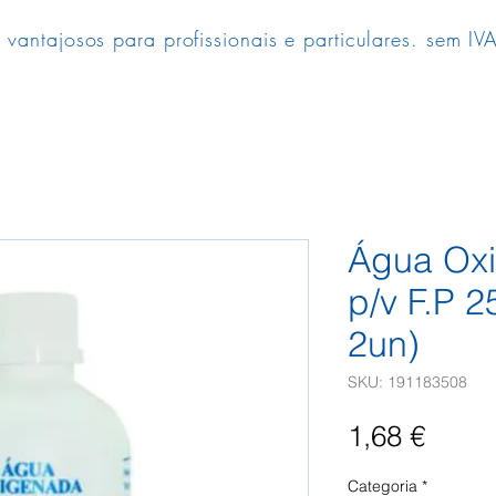
 vantajosos para profissionais e particulares. sem IVA
Água Ox
p/v F.P 
2un)
SKU: 191183508
Preç
1,68 €
Categoria
*