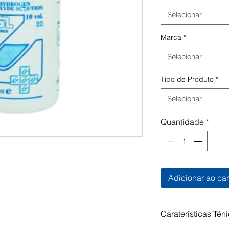
Selecionar
Marca
*
Selecionar
Tipo de Produto
*
Selecionar
Quantidade
*
Adicionar ao car
Carateristicas Tén