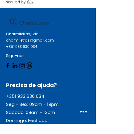
Plus 4100 Series HP DeskJet
secured by
Wix
Plus 4121 HP Envy Pro 6400
Series
Charmiletras, Lda
charmiletras@gmail.com
+351 933 630 034
Siga-nos
Precisa de ajuda?
+351 933 630 034
Seg - Sex: 09am - 19pm
Sábado: 09am - 13pm
Domingo: Fechado