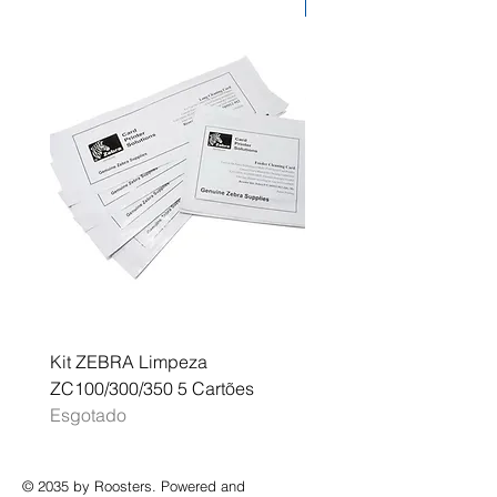
Desconto
Kit ZEBRA Limpeza
Multifunções BROTHER 
ZC100/300/350 5 Cartões
Profissional A3 MFC-J
Esgotado
Esgotado
© 2035 by Roosters. Powered and