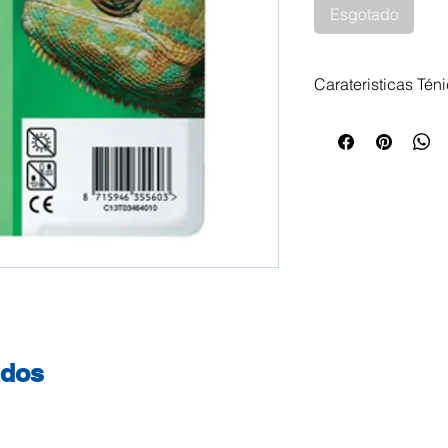
Esgotado
Carateristicas Tén
Tinteiro Epson T0
C13T03464020 17m
Epson Stylus Phot
ados