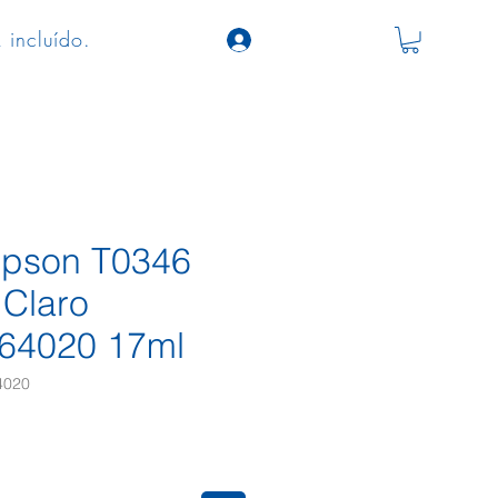
 incluído.
 Epson T0346
Claro
64020 17ml
4020
ço