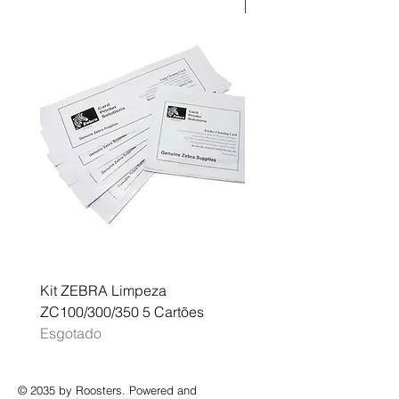
Desconto
Kit ZEBRA Limpeza
Multifunções BROTHER 
ZC100/300/350 5 Cartões
Profissional A3 MFC-J
Esgotado
Esgotado
© 2035 by Roosters. Powered and