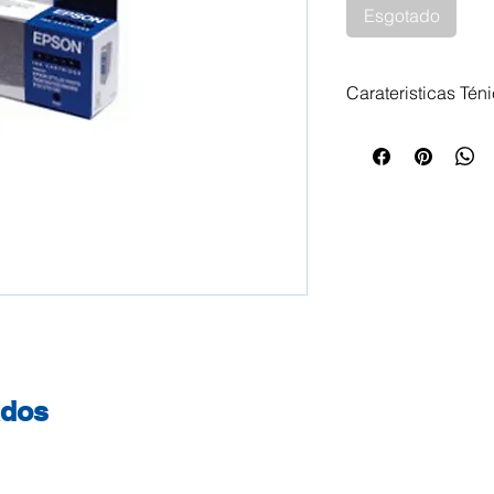
Esgotado
Carateristicas Tén
Tinteiro Epson T0
Impressoras Compa
1270 Epson Stylus
Photo 1280 S Epso
Stylus Photo 1290
Series Epson Styl
Photo 785 EPX Eps
Stylus Photo 870 
Epson Stylus Phot
Photo 875 DC Eps
Epson Stylus Phot
ados
Series Epson Styl
Photo 895 EX Epso
Stylus Photo 915