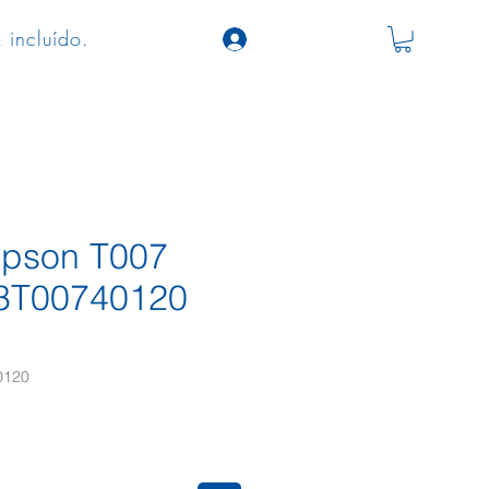
 incluído.
 Epson T007
13T00740120
0120
ço