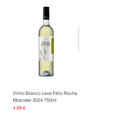
XP-8600 Epson Expression Photo
XP-8600 Series Epson
Expression Photo XP-8605
Vinho Branco Leve Félix Rocha
Fusor Xerox 115R00120
Moscatel 2024 750ml
Esgotado
Preço
4,99 €