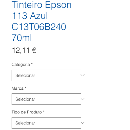
Tinteiro Epson
113 Azul
C13T06B240
70ml
Preço
12,11 €
Categoria
*
Marca
*
Tipo de Produto
*