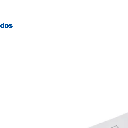
um toque de glitte
fantasia. A coleç
suavidade e char
ados
transmite leveza 
O resultado é uma
encantadora, perfe
produto escolar. » G
com Rado » com Ó