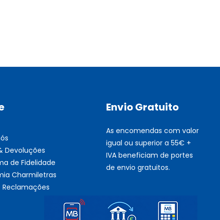
Multifunções BROTHER Tint
Esgotado
e
Envio Gratuito
As encomendas com valor
nós
igual ou superior a 55€ +
 & Devoluções
IVA beneficiam de portes
ma de Fidelidade
de envio gratuitos.
ia Charmiletras
de Reclamações