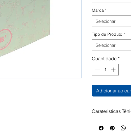
Marca
*
Selecionar
Tipo de Produto
*
Selecionar
Quantidade
*
Adicionar ao car
Carateristicas Tén
B'LOG LACES Laç
dançar sobre tons 