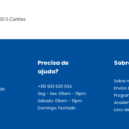
Visualização rápida
50 5 Cartões
Precisa de
Sobr
ajuda?
Sobre 
+351 933 630 034
Envios
nda
Seg - Sex: 09am - 19pm
Progra
Sábado: 09am - 13pm
Academ
Domingo: Fechado
Livro 