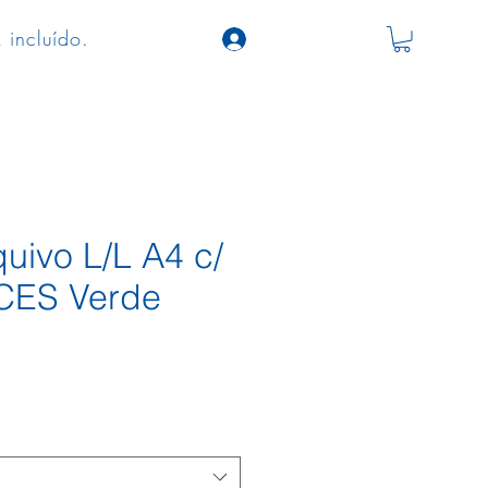
 incluído.
uivo L/L A4 c/
CES Verde
o