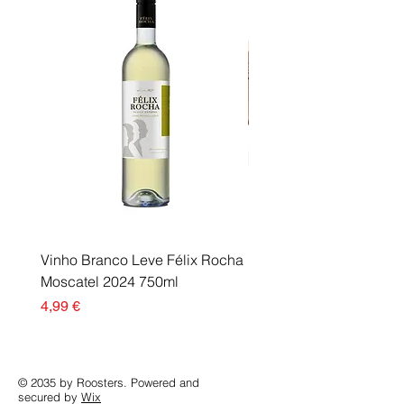
OfficeJet Pro 9132e HP OfficeJet
Pro 9133 HP OfficeJet Pro 9135e
HP OfficeJet Pro 9700 Series HP
OfficeJet Pro 9720 HP OfficeJet
Pro 9720e HP OfficeJet Pro 9730
HP OfficeJet Pro 9730e
Vinho Branco Leve Félix Rocha
Fusor Xerox 115R00120
Moscatel 2024 750ml
Esgotado
Preço
4,99 €
© 2035 by Roosters. Powered and
secured by
Wix