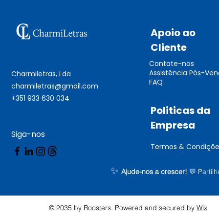
Apoio ao
Cliente
Contate-nos
Assistência Pós-Ve
Charmiletras, Lda
FAQ
charmiletras@gmail.com
+351 933 630 034
Politicas da
Empresa
Siga-nos
Termos & Condiçõe
✨
Ajude-nos a crescer!
💬
Partil
© 2035 by Roosters. Powered and secured by
Wix