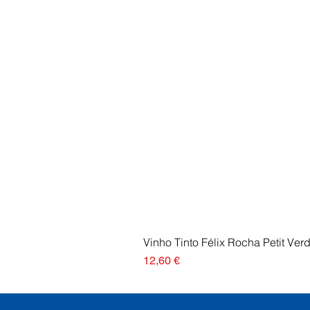
Vinho Tinto Félix Rocha Petit Ver
Preço
12,60 €