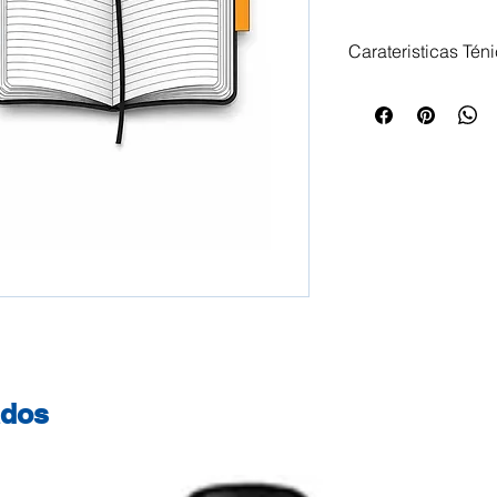
Carateristicas Tén
» MOLESKINE » Fec
192 Folhas » Pauta
Interior Expansível
ados