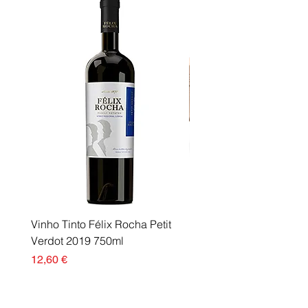
OfficeJet Pro 9023 HP OfficeJet
Pro 9025 HP OfficeJet Pro 9026
HP OfficeJet Pro 9028
Vinho Tinto Félix Rocha Petit
Fusor Xerox 115R00120
Verdot 2019 750ml
Esgotado
Preço
12,60 €