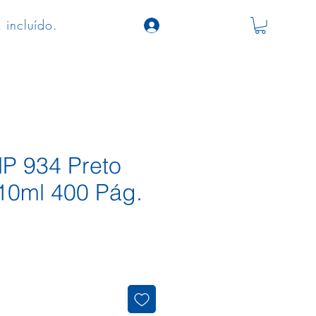
 incluído.
HP 934 Preto
10ml 400 Pág.
ço