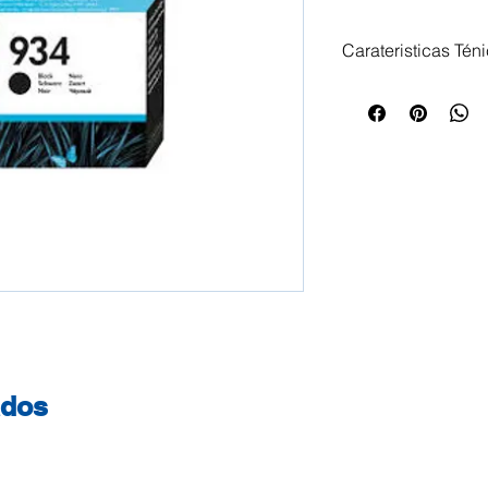
Carateristicas Tén
Tinteiro HP 934 P
Impressoras Compa
HP OfficeJet Pro 6
HP OfficeJet 6812 
6820 HP OfficeJet
OfficeJet Pro 6835
HP OfficeJet Pro 6
6235 HP OfficeJet 
6830 Series
ados