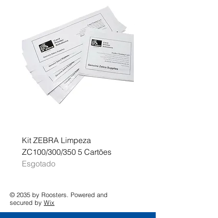
Pro 8139e
Kit ZEBRA Limpeza
Multifunções BROTHER 
ZC100/300/350 5 Cartões
Profissional A3 MFC-J
Esgotado
Esgotado
© 2035 by Roosters. Powered and
secured by
Wix