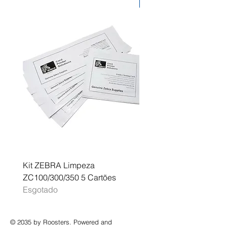
Desconto
OfficeJet Pro 8138e HP OfficeJet
Pro 8139e
Kit ZEBRA Limpeza
Multifunções BROTHER 
ZC100/300/350 5 Cartões
Profissional A3 MFC-J
Esgotado
Esgotado
© 2035 by Roosters. Powered and