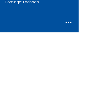
Domingo: Fechado
Envio
Gratuito
As encomendas com valor igual ou
superior a 55€ + IVA beneficiam de
portes de envio gratuitos.
Apoio ao Cliente
Contate-nos