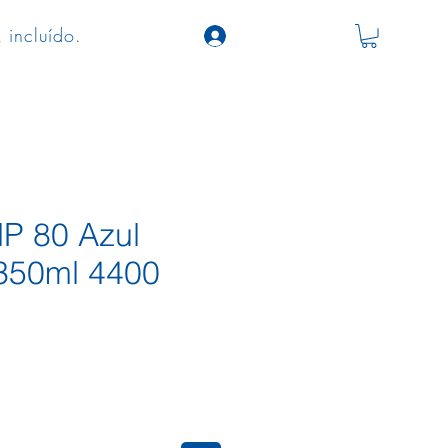
 incluído.
HP 80 Azul
350ml 4400
eço