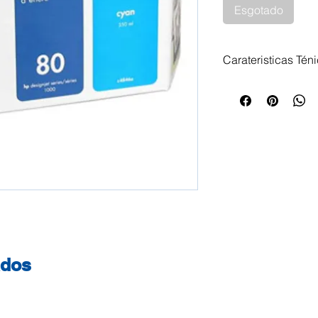
Esgotado
Carateristicas Tén
Tinteiro HP 80 Az
Impressoras Compa
HP DesignJet 105
CM HP DesignJet 
ados