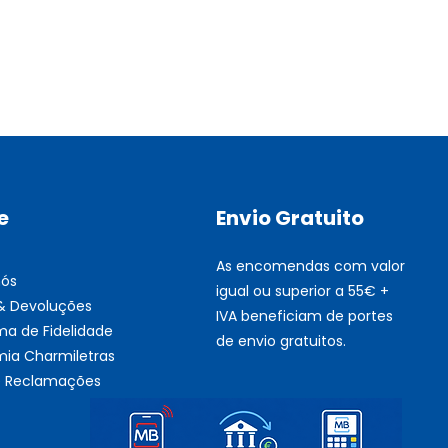
Multifunções BROTHER Tint
Esgotado
e
Envio Gratuito
As encomendas com valor
nós
igual ou superior a 55€ +
 & Devoluções
IVA beneficiam de portes
ma de Fidelidade
de envio gratuitos.
ia Charmiletras
de Reclamações