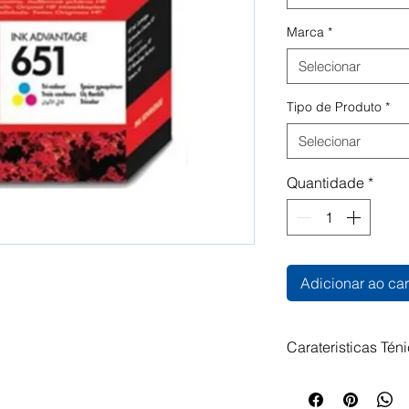
Marca
*
Selecionar
Tipo de Produto
*
Selecionar
Quantidade
*
Adicionar ao car
Carateristicas Tén
Tinteiro HP 651 C
Impressoras Compa