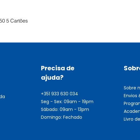
Visualização rápida
50 5 Cartões
Precisa de
Sobr
ajuda?
Sobre 
+351 933 630 034
Envios
nda
Seg - Sex: 09am - 19pm
Progra
Sábado: 09am - 13pm
Academ
Domingo: Fechado
Livro 