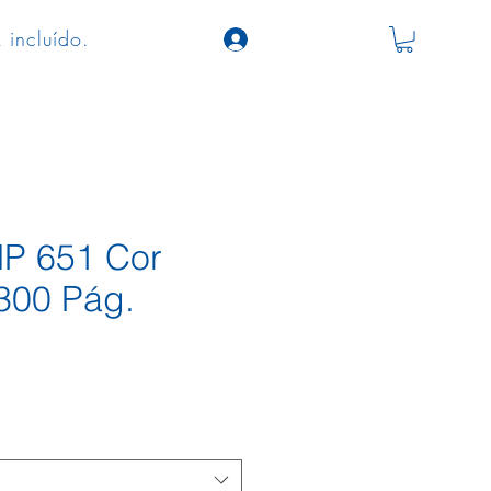
 incluído.
HP 651 Cor
300 Pág.
ço