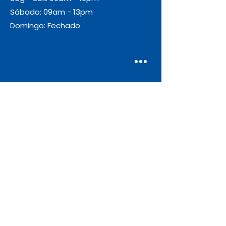
Sábado: 09am - 13pm
Domingo: Fechado
Envio
Gratuito
As encomendas com valor igual ou
superior a 55€ + IVA beneficiam de
portes de envio gratuitos.
Apoio ao Cliente