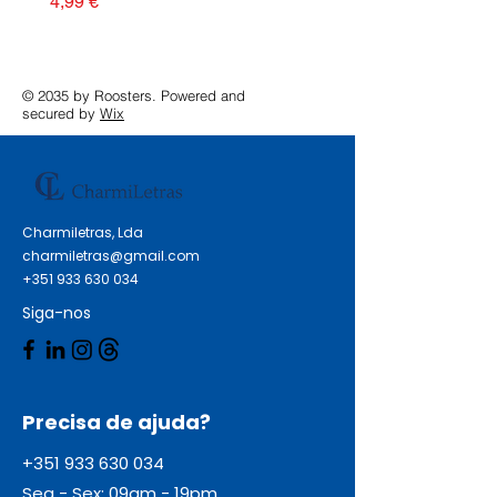
Preço
4,99 €
© 2035 by Roosters. Powered and
secured by
Wix
Charmiletras, Lda
charmiletras@gmail.com
+351 933 630 034
Siga-nos
Precisa de ajuda?
+351 933 630 034
Seg - Sex: 09am - 19pm