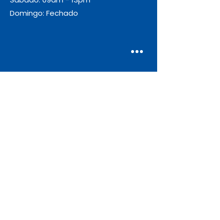
Domingo: Fechado
Envio
Gratuito
As encomendas com valor igual ou
superior a 55€ + IVA beneficiam de
portes de envio gratuitos.
Apoio ao Cliente