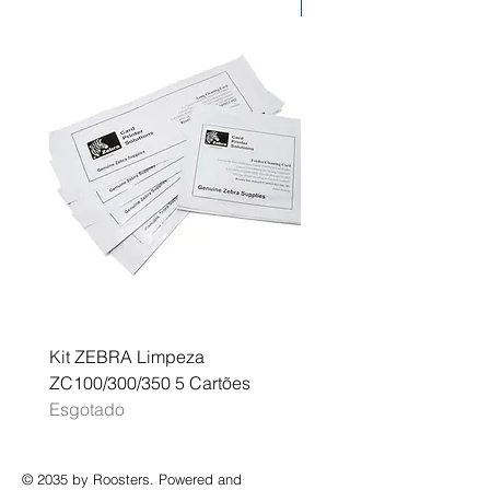
Desconto
DWF
Kit ZEBRA Limpeza
Multifunções BROTHER 
ZC100/300/350 5 Cartões
Profissional A3 MFC-J
Esgotado
Esgotado
© 2035 by Roosters. Powered and