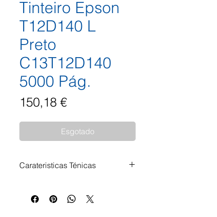
Tinteiro Epson
T12D140 L
Preto
C13T12D140
5000 Pág.
Preço
150,18 €
Esgotado
Carateristicas Ténicas
Impressoras Compatíveis:
WorkForce Pro WF-M5399DW
WorkForce Pro WF-M5899DWF