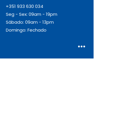
+351 933 630 034
Seg - Sex: 09am - 19pm
Sábado: 09am - 13pm
Domingo: Fechado
Envio
Gratuito
As encomendas com valor igual ou
superior a 55€ + IVA beneficiam de
portes de envio gratuitos.