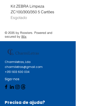
Kit ZEBRA Limpeza
Multifunções BROTHER 
ZC100/300/350 5 Cartões
Profissional A3 MFC-J
Esgotado
Esgotado
© 2035 by Roosters. Powered and
secured by
Wix
Charmiletras, Lda
charmiletras@gmail.com
+351 933 630 034
Siga-nos
Precisa de ajuda?