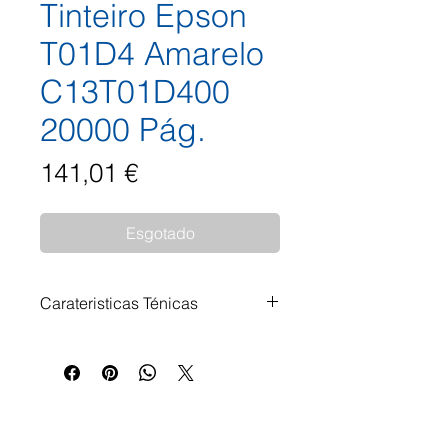
Tinteiro Epson
T01D4 Amarelo
C13T01D400
20000 Pág.
Preço
141,01 €
Esgotado
Carateristicas Ténicas
Tinteiro Epson T01D4 Amarelo
C13T01D400 20.000 Páginas
Impressoras Compatíveis: Epson
WorkForce Pro WF-C 529 R DTW
Epson WorkForce Pro WF-C 570