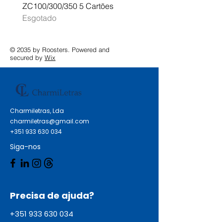
ZC100/300/350 5 Cartões
Profissional A3 MFC-J
Esgotado
Esgotado
© 2035 by Roosters. Powered and
secured by
Wix
Charmiletras, Lda
charmiletras@gmail.com
+351 933 630 034
Siga-nos
Precisa de ajuda?
+351 933 630 034