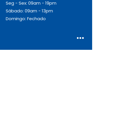
Seg - Sex: 09am - 19pm
Sábado: 09am - 13pm
Domingo: Fechado
Envio
Gratuito
As encomendas com valor igual ou
superior a 55€ + IVA beneficiam de
portes de envio gratuitos.