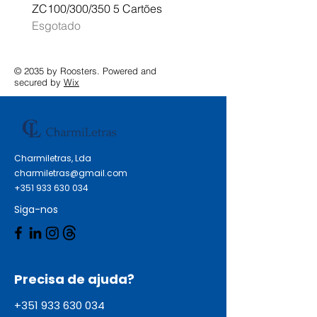
ZC100/300/350 5 Cartões
Profissional A3 MFC-J
Esgotado
Esgotado
© 2035 by Roosters. Powered and
secured by
Wix
Charmiletras, Lda
charmiletras@gmail.com
+351 933 630 034
Siga-nos
Precisa de ajuda?
+351 933 630 034