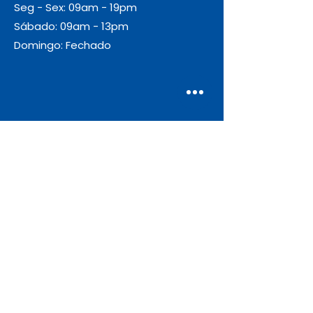
Seg - Sex: 09am - 19pm
Sábado: 09am - 13pm
Domingo: Fechado
Envio
Gratuito
As encomendas com valor igual ou
superior a 55€ + IVA beneficiam de
portes de envio gratuitos.