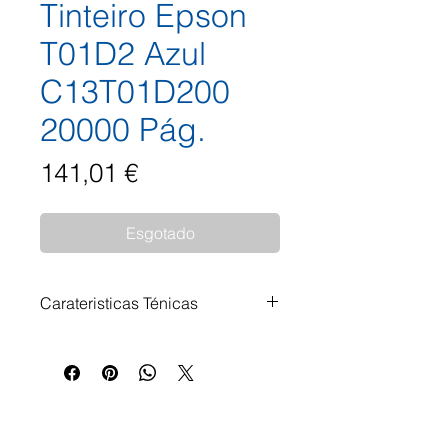
Tinteiro Epson
T01D2 Azul
C13T01D200
20000 Pág.
Preço
141,01 €
Esgotado
Carateristicas Ténicas
Tinteiro Epson T01D2 Azul
C13T01D200 20.000 Páginas
Impressoras Compatíveis: Epson
WorkForce Pro WF-C 529 R DTW
Epson WorkForce Pro WF-C 570