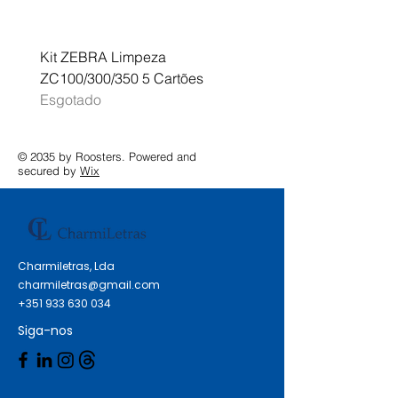
Kit ZEBRA Limpeza
Multifunções BROTHER 
ZC100/300/350 5 Cartões
Profissional A3 MFC-J
Esgotado
Esgotado
© 2035 by Roosters. Powered and
secured by
Wix
Charmiletras, Lda
charmiletras@gmail.com
+351 933 630 034
Siga-nos