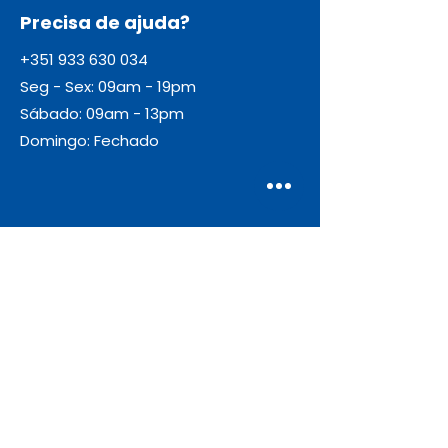
Precisa de ajuda?
+351 933 630 034
Seg - Sex: 09am - 19pm
Sábado: 09am - 13pm
Domingo: Fechado
Envio
Gratuito
As encomendas com valor igual ou
superior a 55€ + IVA beneficiam de
portes de envio gratuitos.