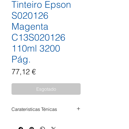
Tinteiro Epson
S020126
Magenta
C13S020126
110ml 3200
Pág.
Preço
77,12 €
Esgotado
Carateristicas Ténicas
Tinteiro Epson S020126 Magenta
C13S020126 110ml 3.200