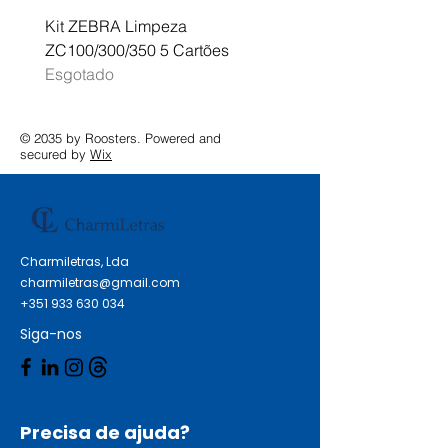
Kit ZEBRA Limpeza
Multifunções BROTHER 
ZC100/300/350 5 Cartões
Profissional A3 MFC-J
Esgotado
Esgotado
© 2035 by Roosters. Powered and
secured by
Wix
Charmiletras, Lda
charmiletras@gmail.com
+351 933 630 034
Siga-nos
Precisa de ajuda?