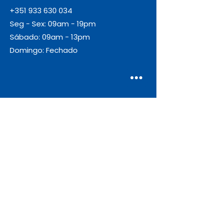
+351 933 630 034
Seg - Sex: 09am - 19pm
Sábado: 09am - 13pm
Domingo: Fechado
Envio
Gratuito
As encomendas com valor igual ou
superior a 55€ + IVA beneficiam de
portes de envio gratuitos.