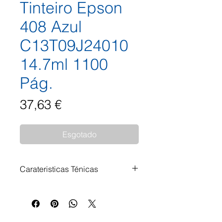
Tinteiro Epson
408 Azul
C13T09J24010
14.7ml 1100
Pág.
Preço
37,63 €
Esgotado
Carateristicas Ténicas
Impressoras Compatíveis:
WorkForce Pro WF-C4310DW
WorkForce Pro WF-C4810DTWF