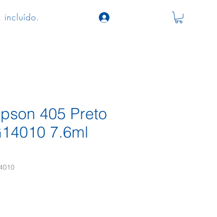
 incluído.
Epson 405 Preto
14010 7.6ml
4010
ço