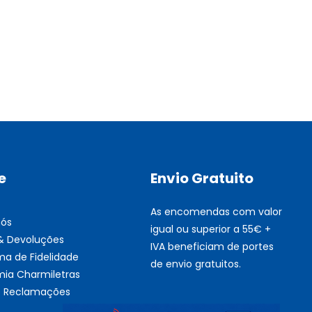
Multifunções BROTHER Tint
Esgotado
e
Envio Gratuito
As encomendas com valor
nós
igual ou superior a 55€ +
 & Devoluções
IVA beneficiam de portes
ma de Fidelidade
de envio gratuitos.
ia Charmiletras
de Reclamações