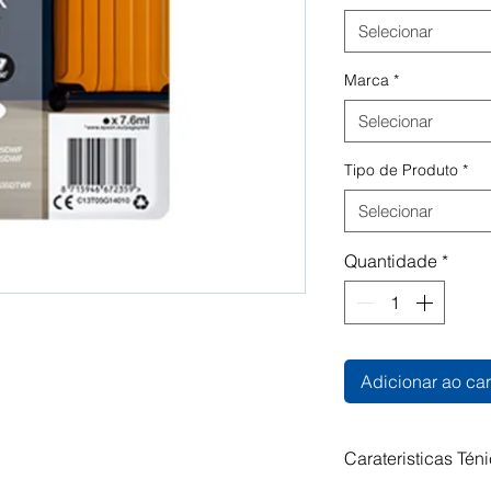
Selecionar
Marca
*
Selecionar
Tipo de Produto
*
Selecionar
Quantidade
*
Adicionar ao car
Carateristicas Tén