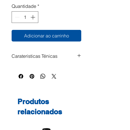
Quantidade
*
Adicionar ao carrinho
Carateristicas Ténicas
Tinteiro Epson 33XL Azul
C13T33624010 8,9ml 650
Páginas Impressoras
Compatíveis: Epson Expression
Premium XP-530 Epson
Produtos
Expression Premium XP-630
Epson Expression Premium XP-
relacionados
630 Series Epson Expression
Premium XP-635 Epson
Expression Premium XP-830