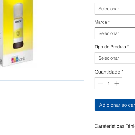
Selecionar
Marca
*
Selecionar
Tipo de Produto
*
Selecionar
Quantidade
*
Adicionar ao car
Carateristicas Tén