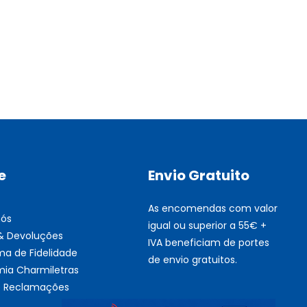
Multifunções BROTHER Tint
Esgotado
e
Envio Gratuito
As encomendas com valor
nós
igual ou superior a 55€ +
 & Devoluções
IVA beneficiam de portes
ma de Fidelidade
de envio gratuitos.
ia Charmiletras
de Reclamações