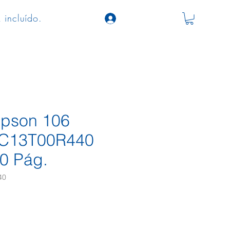
 incluído.
 Epson 106
 C13T00R440
0 Pág.
40
ço