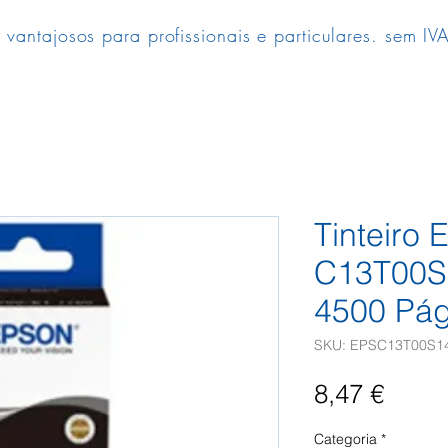
 vantajosos para profissionais e particulares. sem IVA
Tinteiro 
C13T00S
4500 Pág
SKU: EPSC13T00S1
Preç
8,47 €
Categoria
*