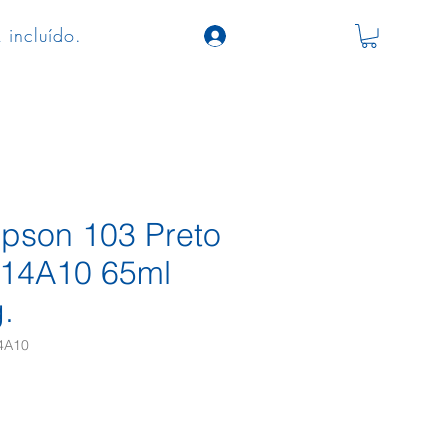
 incluído.
Epson 103 Preto
14A10 65ml
.
4A10
o