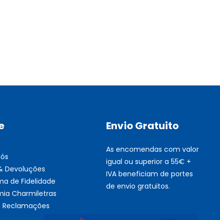
Multifunções BROTHER Tint
Esgotado
e
Envio Gratuito
As encomendas com valor
nós
igual ou superior a 55€ +
 & Devoluções
IVA beneficiam de portes
ma de Fidelidade
de envio gratuitos.
ia Charmiletras
de Reclamações