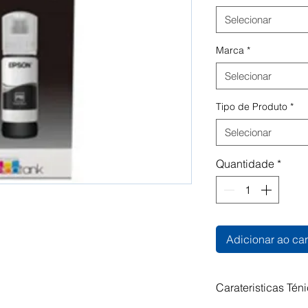
Selecionar
Marca
*
Selecionar
Tipo de Produto
*
Selecionar
Quantidade
*
Adicionar ao car
Carateristicas Tén