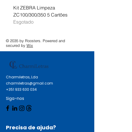
Kit ZEBRA Limpeza
Multifunções BROTHER 
ZC100/300/350 5 Cartões
Profissional A3 MFC-J
Esgotado
Esgotado
© 2035 by Roosters. Powered and
secured by
Wix
Charmiletras, Lda
charmiletras@gmail.com
+351 933 630 034
Siga-nos
Precisa de ajuda?