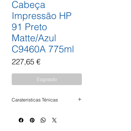
Cabeça
Impressão HP
91 Preto
Matte/Azul
C9460A 775ml
Preço
227,65 €
Esgotado
Carateristicas Ténicas
Impressoras Compatíveis: HP
DesignJet Z 6100 42 Inch HP
DesignJet Z 6100 60 Inch HP