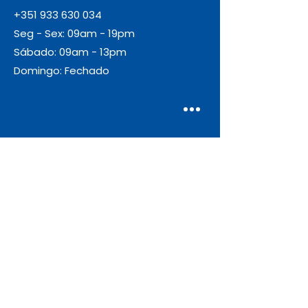
+351 933 630 034
Seg - Sex: 09am - 19pm
Sábado: 09am - 13pm
Domingo: Fechado
Envio
Gratuito
As encomendas com valor igual ou
superior a 55€ + IVA beneficiam de
portes de envio gratuitos.