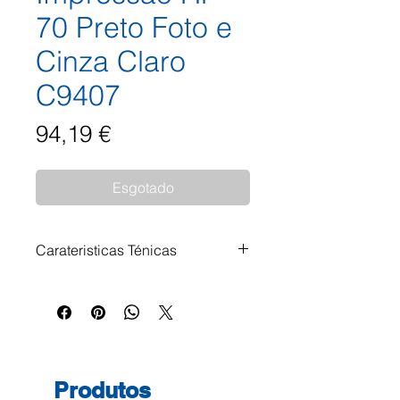
70 Preto Foto e
Cinza Claro
C9407
Preço
94,19 €
Esgotado
Carateristicas Ténicas
Modelos compatíveis: Designjet
Z2100 / Z3100 / Z3200 / Z5200 /
Z5400 / B8800 / B9180
Produtos