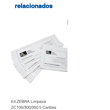
relacionados
Desconto
Kit ZEBRA Limpeza
Multifunções BROTHER 
ZC100/300/350 5 Cartões
Profissional A3 MFC-J