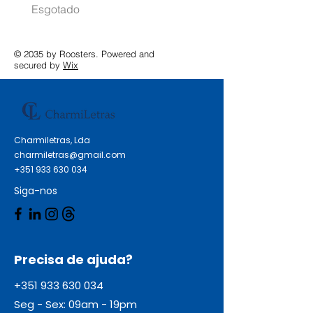
Esgotado
Esgotado
© 2035 by Roosters. Powered and
secured by
Wix
Charmiletras, Lda
charmiletras@gmail.com
+351 933 630 034
Siga-nos
Precisa de ajuda?
+351 933 630 034
Seg - Sex: 09am - 19pm