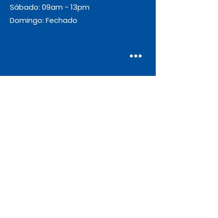
Sábado: 09am - 13pm
Domingo: Fechado
Envio
Gratuito
As encomendas com valor igual ou
superior a 55€ + IVA beneficiam de
portes de envio gratuitos.
Apoio ao Cliente