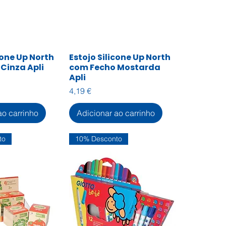
cone Up North
Estojo Silicone Up North
zação rápida
Visualização rápida
Cinza Apli
com Fecho Mostarda
Apli
Preço
4,19 €
ao carrinho
Adicionar ao carrinho
to
10% Desconto