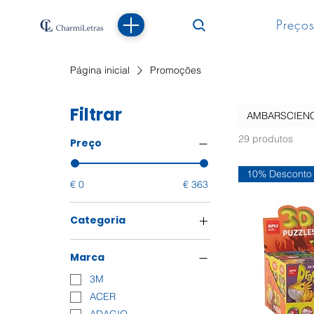
Preços
Página inicial
Promoções
Filtrar
AMBARSCIEN
29 produtos
Preço
10% Desconto
€ 0
€ 363
Categoria
Alimentar
Marca
Cadernos Espiral
Café e Chá
3M
Eletrónica
ACER
Embalagem