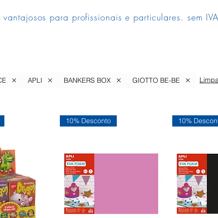
 vantajosos para profissionais e particulares. sem IVA
Limpa
CE
APLI
BANKERS BOX
GIOTTO BE-BE
10% Desconto
10% Descon