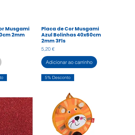
Cor Musgami
Placa de Cor Musgami
zação rápida
Visualização rápida
60cm 2mm
Azul Bolinhas 40x60cm
2mm 3Fls
Preço
5,20 €
Adicionar ao carrinho
to
5% Desconto