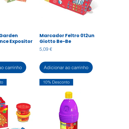
 Garden
Marcador Feltro 012un
zação rápida
Visualização rápida
nce Expositor
Giotto Be-Be
Preço
5,09 €
ao carrinho
Adicionar ao carrinho
to
10% Desconto