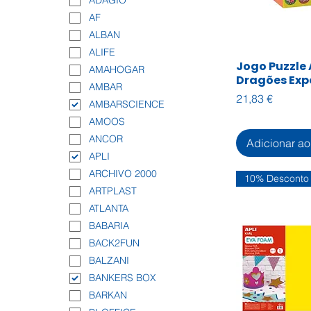
ADAGIO
Higiene e Beleza
AF
Impressão
ALBAN
Informática
ALIFE
Jogo Puzzle 
Visualiza
Limpeza
AMAHOGAR
Dragões Exp
Manutenção
AMBAR
Preço
21,83 €
Mobiliário
AMBARSCIENCE
Papelaria
AMOOS
ANCOR
Adicionar ao
APLI
ARCHIVO 2000
10% Desconto
ARTPLAST
ATLANTA
BABARIA
BACK2FUN
BALZANI
BANKERS BOX
BARKAN