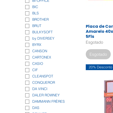
BI-OFFICE
BIC
BLS
BROTHER
Placa de Co
BRUT
Visualiza
Amarelo 40
BULKYSOFT
5Fls
by DIVERSEY
Esgotado
BYRX
CANSON
Esgotado
CARTONEX
CASIO
20% Desconto
CIF
CLEANSPOT
CONQUEROR
DA VINCI
DALER ROWNEY
DAMMANN FRÈRES
DAS