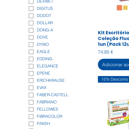
DEXWET
DIGITUS
DODOT
DOLLAR
DONG-A
Kit Escritório
Visualiza
DOVE
Coleção Fluo
1un (Pack 12
DYMO
Preço
EAGLE
74,85 €
EDDING
Adicionar ao
ELEGANCE
EPENE
15% Desconto
ERICHKRAUSE
EVAX
FABER-CASTELL
FABRIANO
FELLOWES
FIBRACOLOR
FINISH