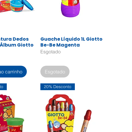
ntura Dedos
Guache Líquido 1L Giotto
zação rápida
Visualização rápida
 Álbum Giotto
Be-Be Magenta
Esgotado
ao carrinho
Esgotado
to
20% Desconto