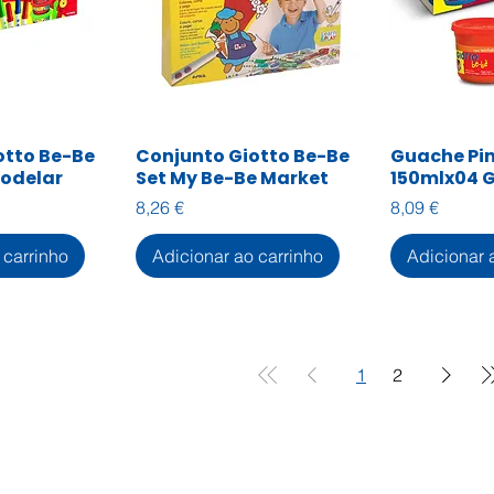
otto Be-Be
Conjunto Giotto Be-Be
Guache Pi
ção rápida
Visualização rápida
Visuali
Modelar
Set My Be-Be Market
150mlx04 G
Preço
Preço
8,26 €
8,09 €
 carrinho
Adicionar ao carrinho
Adicionar 
1
2