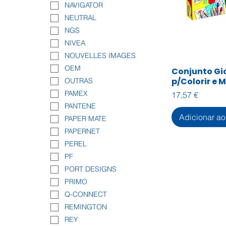
NAVIGATOR
NEUTRAL
NGS
NIVEA
NOUVELLES IMAGES
OEM
Conjunto Gi
Visualiza
p/Colorir e 
OUTRAS
PAMEX
Preço
17,57 €
PANTENE
Adicionar ao
PAPER MATE
PAPERNET
PEREL
PF
PORT DESIGNS
PRIMO
Q-CONNECT
REMINGTON
REY