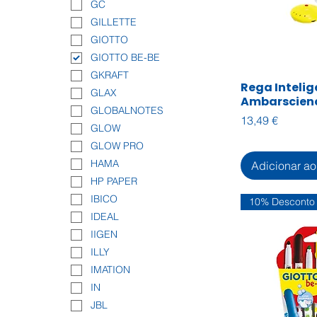
GC
GILLETTE
GIOTTO
GIOTTO BE-BE
GKRAFT
Rega Intelig
Visualiza
GLAX
Ambarscien
GLOBALNOTES
Preço
13,49 €
GLOW
GLOW PRO
HAMA
Adicionar ao
HP PAPER
IBICO
10% Desconto
IDEAL
IIGEN
ILLY
IMATION
IN
JBL