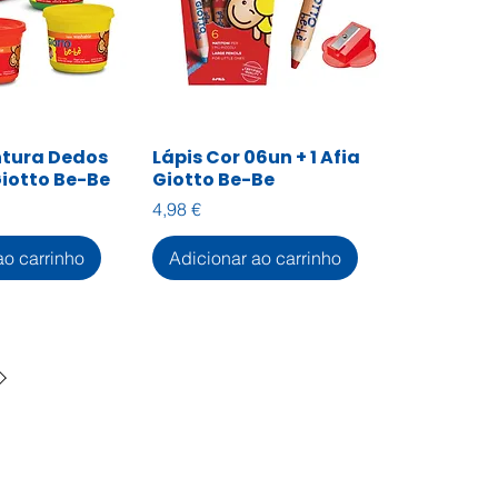
ntura Dedos
Lápis Cor 06un + 1 Afia
zação rápida
Visualização rápida
iotto Be-Be
Giotto Be-Be
Preço
4,98 €
ao carrinho
Adicionar ao carrinho